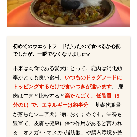
初めてのウエットフードだったので食べるか心配
でしたが、一瞬でなくなりましたw
本来は肉食である愛犬にとって、鹿肉は消化効
率がとても良い食材。
いつものドッグフードに
トッピングするだけで食いつきが違います
。 鹿
肉は牛肉と比較すると
高たんぱく、低脂質（5
分の1）で、エネルギーは約半分
。 基礎代謝量
が落ちたシニア犬に特におすすめです。栄養も
豊富で、皮膚を健康に保つ作用があると言われ
る「オメガ3・オメガ6脂肪酸」や腸内環境を整