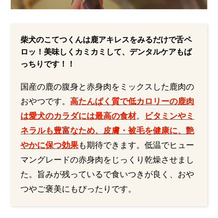
柴犬のこてつくんは鹿アキレスをみるだけで舌ペ
ロッ！美味しくカミカミして、デンタルケアもば
っちりです！！
国産の鹿の腹身と赤身肉をミックスした鹿肉の
おやつです。
高たんぱく質で低カロリーの鹿肉
は愛犬のカラダには最高の食材
。
ビタミンやミ
ネラルも豊富なため、皮膚・被毛を健康に、艶
やかに保つ効果
も期待できます。低温でヒュー
マングレードの赤身肉をじっくり乾燥させまし
た。旨みが残っているで食いつきが良く、おや
つやご褒美にもぴったりです。