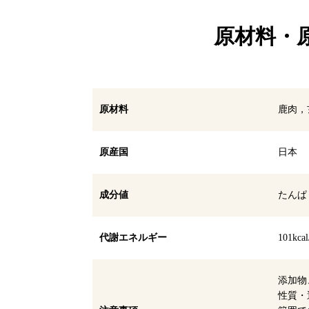
原材料・
原材料
鹿肉，
原産国
日本
成分値
たんぱ
代謝エネルギー
101kcal
添加物
性質・