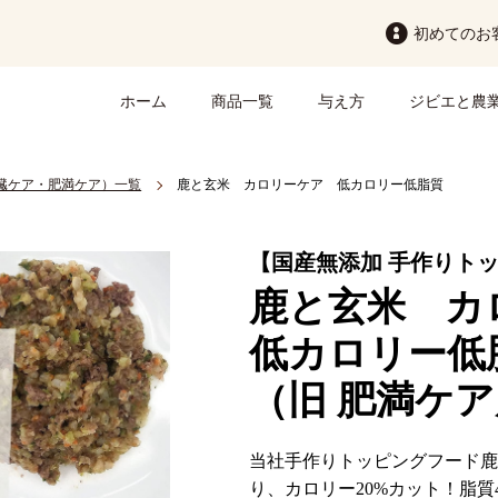
初めてのお
ホーム
商品一覧
与え方
ジビエと農
臓ケア・肥満ケア）一覧
鹿と玄米 カロリーケア 低カロリー低脂質
【国産無添加 手作りト
鹿と玄米 カ
低カロリー低
（旧 肥満ケ
当社手作りトッピングフード鹿
り、カロリー20%カット！脂質