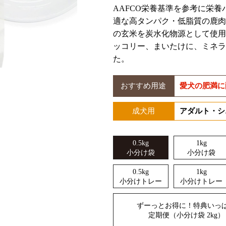
AAFCO栄養基準を参考に栄
適な高タンパク・低脂質の鹿肉
の玄米を炭水化物源として使用
ッコリー、まいたけに、ミネラ
た。
おすすめ
用途
愛犬の肥満に
成犬用
アダルト・シ
0.5kg
1kg
小分け袋
小分け袋
0.5kg
1kg
小分けトレー
小分けトレー
ずーっとお得に！特典いっ
定期便（小分け袋 2kg）