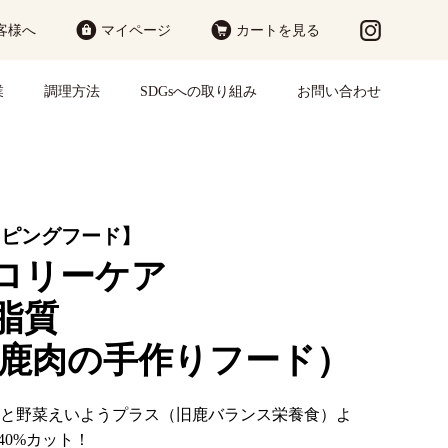
客様へ
マイページ
カートを見る
業
調理方法
SDGsへの取り組み
お問い合わせ
ッピングフード】
ロリーケア
脂質
ア鹿肉の手作りフード）
と野菜えいようプラス（旧鹿バランス栄養食）よ
40%カット！