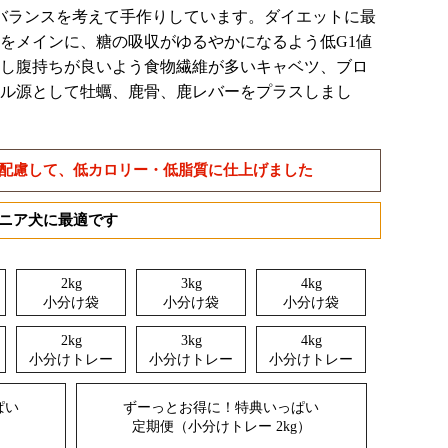
養バランスを考えて手作りしています。ダイエットに最
をメインに、糖の吸収がゆるやかになるよう低G1値
し腹持ちが良いよう食物繊維が多いキャベツ、ブロ
ル源として牡蠣、鹿骨、鹿レバーをプラスしまし
配慮して、低カロリー・低脂質に仕上げました
ニア犬に最適です
2kg
3kg
4kg
小分け袋
小分け袋
小分け袋
2kg
3kg
4kg
小分けトレー
小分けトレー
小分けトレー
ぱい
ずーっとお得に！特典いっぱい
定期便（小分けトレー 2kg）